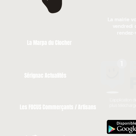
La mairie vo
vendredi 
rendez-
La Marpa du Clocher
Sérignac Actualités
L’application
plus télécharg
Les FOCUS Commerçants / Artisans