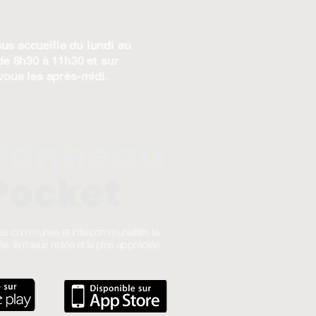
us accueille du lundi au
de 8h30 à 11h30 et sur
vous les après-midi.
 des communes et intercommunalités la
ée, la mieux notée et la plus appréciée