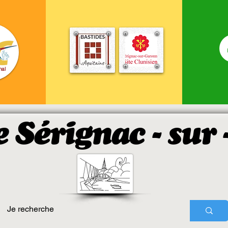
nal
e Sérignac - sur