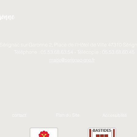
onne
 Sérignac sur Garonne 2, Place de l'Hôtel de Ville 47310 Séri
Téléphone : 05.53.68.63.54 - Télécopie : 05.53.68.60.45
mairie@serignac-gne.fr
contact
Plan du Site
Accessibilité