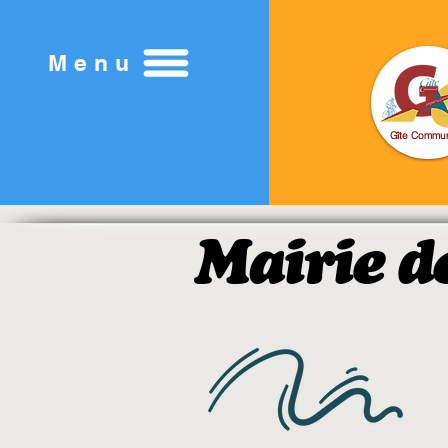
Menu
Gîte Commu
​Mairie d