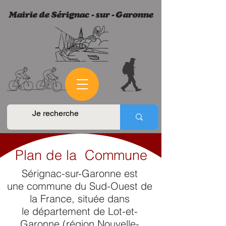
​Mairie de Sérignac - sur - Garonne
Plan de la Commune
Sérignac-sur-Garonne est
une
commune
du Sud-Ouest de
la
France
, située dans
le
département
de
Lot-et-
Garonne
(
région
Nouvelle-