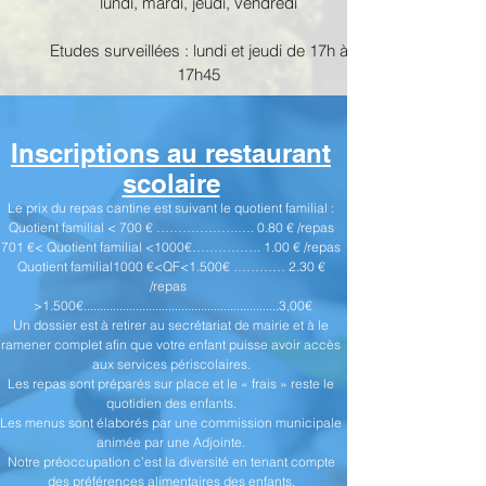
lundi, mardi, jeudi, vendredi
Etudes surveillées : lundi et jeudi de 17h à
17h45
Inscriptions au restaurant
scolaire
Le prix du repas cantine est suivant le quotient familial :
Quotient familial < 700 € ……………….…. 0.80 € /repas
701 €< Quotient familial <1000€……………. 1.00 € /repas
Quotient familial1000 €<QF<1.500€ ………… 2.30 €
/repas
>1.500€............................................................3,00€
Un dossier est à retirer au secrétariat de mairie et à le
ramener complet afin que votre enfant puisse avoir accès
aux services périscolaires.
Les repas sont préparés sur place et le « frais » reste le
quotidien des enfants.
Les menus sont élaborés par une commission municipale
animée par une Adjointe.
Notre préoccupation c’est la diversité en tenant compte
des préférences alimentaires des enfants.