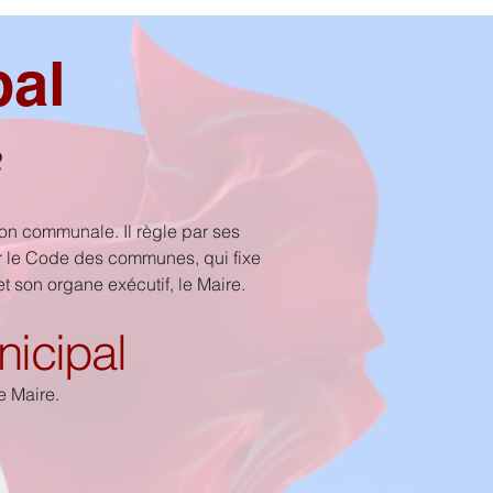
pal
e
on communale. Il règle par ses
ar le Code des communes, qui fixe
 son organe exécutif, le Maire.
nicipal
e Maire.