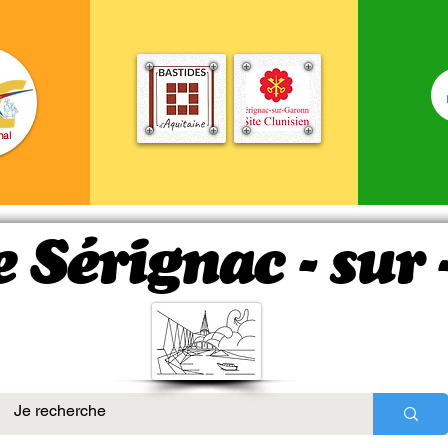
nal
e Sérignac - sur