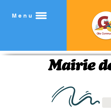
Menu
Gîte Commu
​Mairie d