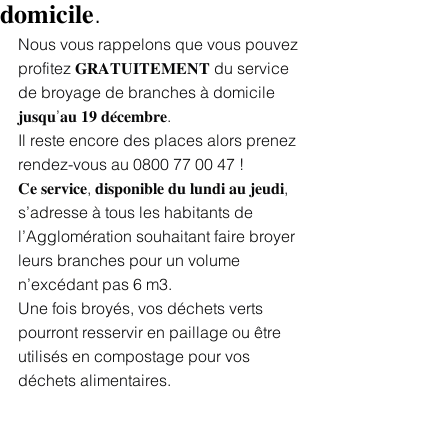
𝐝𝐨𝐦𝐢𝐜𝐢𝐥𝐞.
Nous vous rappelons que vous pouvez 
profitez 𝐆𝐑𝐀𝐓𝐔𝐈𝐓𝐄𝐌𝐄𝐍𝐓 du service 
de broyage de branches à domicile 
𝐣𝐮𝐬𝐪𝐮’𝐚𝐮 𝟏𝟗 𝐝𝐞́𝐜𝐞𝐦𝐛𝐫𝐞.
Il reste encore des places alors prenez 
rendez-vous au 0800 77 00 47 !
𝐂𝐞 𝐬𝐞𝐫𝐯𝐢𝐜𝐞, 𝐝𝐢𝐬𝐩𝐨𝐧𝐢𝐛𝐥𝐞 𝐝𝐮 𝐥𝐮𝐧𝐝𝐢 𝐚𝐮 𝐣𝐞𝐮𝐝𝐢, 
s’adresse à tous les habitants de 
l’Agglomération souhaitant faire broyer 
leurs branches pour un volume 
n’excédant pas 6 m3.
Une fois broyés, vos déchets verts 
pourront resservir en paillage ou être 
utilisés en compostage pour vos 
déchets alimentaires.