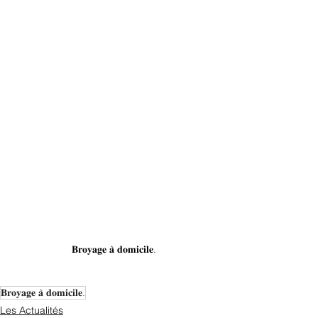
𝐁𝐫𝐨𝐲𝐚𝐠𝐞 𝐚̀ 𝐝𝐨𝐦𝐢𝐜𝐢𝐥𝐞.
𝐁𝐫𝐨𝐲𝐚𝐠𝐞 𝐚̀ 𝐝𝐨𝐦𝐢𝐜𝐢𝐥𝐞.
Les Actualités