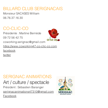
BILLARD CLUB SERIGNACAIS
Monsieur SACASES William
06.76.37.16.30
CO-CLIC-CO
Présidente : Martine Bernède
09 72 56 42 75
coworking.serignac@gmail.com
https://www.coworking47-co-clic-co.com
facebook
twitter
SERIGNAC ANIMATIONS
Art / culture / spectacle
Président :
Sébastien Baranger
serignacanimations47310@gmail.com
Facebook